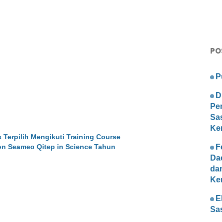
PO
P
D
Pe
Sa
Ke
Terpilih Mengikuti Training Course
on Seameo Qitep in Science Tahun
F
Da
da
Ke
E
Sa