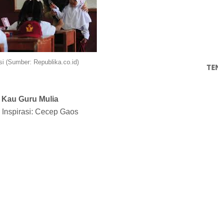
asi (Sumber: Republika.co.id)
TE
Kau Guru Mulia
 Inspirasi: Cecep Gaos