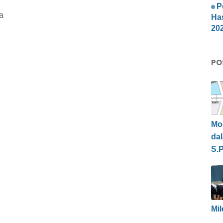
P
a
Ha
20
PO
Mo
da
S.P
Mil