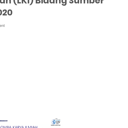
ah (LKI) Bidang Sumber
020
ent