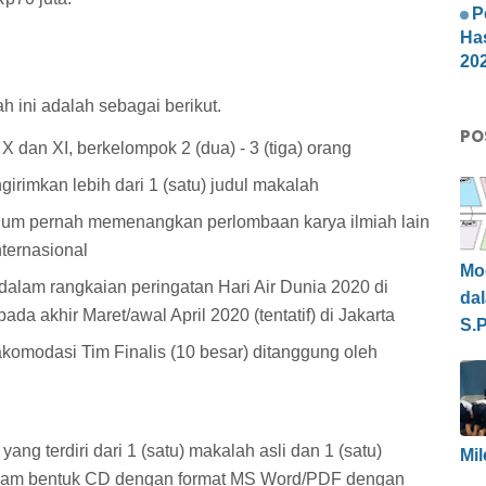
P
Ha
20
h ini adalah sebagai berikut.
PO
 dan XI, berkelompok 2 (dua) - 3 (tiga) orang
imkan lebih dari 1 (satu) judul makalah
elum pernah memenangkan perlombaan karya ilmiah lain
nternasional
Mo
dalam rangkaian peringatan Hari Air Dunia 2020 di
da
a akhir Maret/awal April 2020 (tentatif) di Jakarta
S.P
akomodasi Tim Finalis (10 besar) ditanggung oleh
ng terdiri dari 1 (satu) makalah asli dan 1 (satu)
Mil
lam bentuk CD dengan format MS Word/PDF dengan