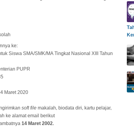
Ta
kolah
Ke
innya ke:
untuk Siswa SMA/SMK/MA Tingkat Nasional XIII Tahun
enterian PUPR
35
14 Maret 2020
engirimkan
soft file
makalah, biodata diri, kartu pelajar,
ah ke alamat email berikut
lambatnya
14 Maret 2002.