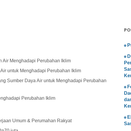
PO
P
D
n Air Menghadapi Perubahan Iklim
Pe
Sa
 Air untuk Menghadapi Perubahan Iklim
Ke
idang Sumber Daya Air untuk Menghadapi Perubahan
F
Da
enghadapi Perubahan Iklim
da
Ke
E
kerjaan Umum & Perumahan Rakyat
Sa
p70 juta.