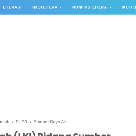
LITERASI
FIKSI LITERA
NONFIKSI LITERA
IKUTI 
lmiah
›
PUPR
›
Sumber Daya Air