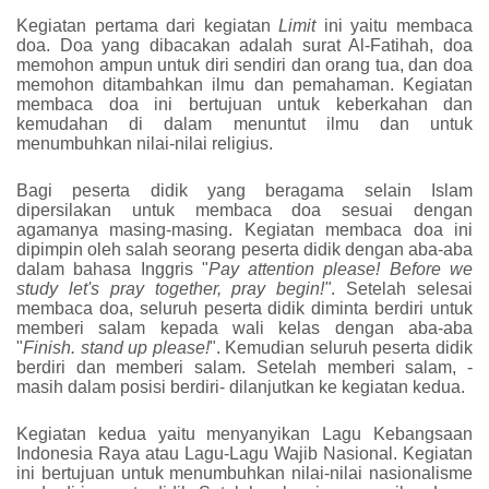
Kegiatan pertama dari kegiatan
Limit
ini yaitu membaca
doa. Doa yang dibacakan adalah surat Al-Fatihah, doa
memohon ampun untuk diri sendiri dan orang tua, dan doa
memohon ditambahkan ilmu dan pemahaman. Kegiatan
membaca doa ini bertujuan untuk keberkahan dan
kemudahan di dalam menuntut ilmu dan untuk
menumbuhkan nilai-nilai religius.
Bagi peserta didik yang beragama selain Islam
dipersilakan untuk membaca doa sesuai dengan
agamanya masing-masing. Kegiatan membaca doa ini
dipimpin oleh salah seorang peserta didik dengan aba-aba
dalam bahasa Inggris "
Pay attention please! Before we
study let's pray together, pray begin!"
. Setelah selesai
membaca doa, seluruh peserta didik diminta berdiri untuk
memberi salam kepada wali kelas dengan aba-aba
"
Finish. stand up please!
". Kemudian seluruh peserta didik
berdiri dan memberi salam. Setelah memberi salam, -
masih dalam posisi berdiri- dilanjutkan ke kegiatan kedua.
Kegiatan kedua yaitu menyanyikan Lagu Kebangsaan
Indonesia Raya atau Lagu-Lagu Wajib Nasional. Kegiatan
ini bertujuan untuk menumbuhkan nilai-nilai nasionalisme