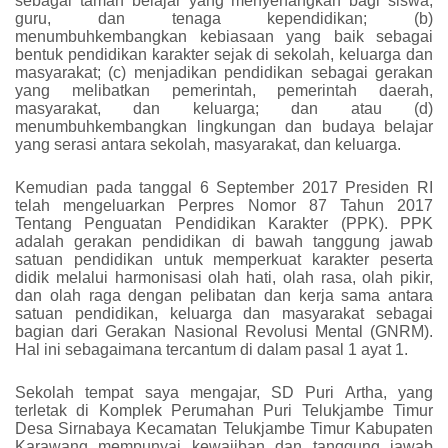
sebagai taman belajar yang menyenangkan bagi siswa,
guru, dan tenaga kependidikan; (b)
menumbuhkembangkan kebiasaan yang baik sebagai
bentuk pendidikan karakter sejak di sekolah, keluarga dan
masyarakat; (c) menjadikan pendidikan sebagai gerakan
yang melibatkan pemerintah, pemerintah daerah,
masyarakat, dan keluarga; dan atau (d)
menumbuhkembangkan lingkungan dan budaya belajar
yang serasi antara sekolah, masyarakat, dan keluarga.
Kemudian pada tanggal 6 September 2017 Presiden RI
telah mengeluarkan Perpres Nomor 87 Tahun 2017
Tentang Penguatan Pendidikan Karakter (PPK). PPK
adalah gerakan pendidikan di bawah tanggung jawab
satuan pendidikan untuk memperkuat karakter peserta
didik melalui harmonisasi olah hati, olah rasa, olah pikir,
dan olah raga dengan pelibatan dan kerja sama antara
satuan pendidikan, keluarga dan masyarakat sebagai
bagian dari Gerakan Nasional Revolusi Mental (GNRM).
Hal ini sebagaimana tercantum di dalam pasal 1 ayat 1.
Sekolah tempat saya mengajar, SD Puri Artha, yang
terletak di Komplek Perumahan Puri Telukjambe Timur
Desa Sirnabaya Kecamatan Telukjambe Timur Kabupaten
Karawang mempunyai kewajiban dan tanggung jawab