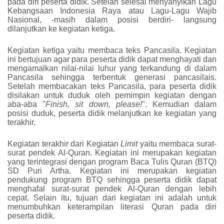
pada diri peserta didik. Setelah selesai menyanyikan Lagu
Kebangsaan Indonesia Raya atau Lagu-Lagu Wajib
Nasional, -masih dalam posisi berdiri- langsung
dilanjutkan ke kegiatan ketiga.
Kegiatan ketiga yaitu membaca teks Pancasila. Kegiatan
ini bertujuan agar para peserta didik dapat menghayati dan
mengamalkan nilai-nilai luhur yang terkandung di dalam
Pancasila sehingga terbentuk generasi pancasilais.
Setelah membacakan teks Pancasila, para peserta didik
disilakan untuk duduk oleh pemimpin kegiatan dengan
aba-aba "
Finish, sit down, please!
". Kemudian dalam
posisi duduk, peserta didik melanjutkan ke kegiatan yang
terakhir.
Kegiatan terakhir dari Kegiatan
Limit
yaitu membaca surat-
surat pendek Al-Quran. Kegiatan ini merupakan kegiatan
yang terintegrasi dengan program Baca Tulis Quran (BTQ)
SD Puri Artha. Kegiatan ini merupakan kegiatan
pendukung program BTQ sehingga peserta didik dapat
menghafal surat-surat pendek Al-Quran dengan lebih
cepat. Selain itu, tujuan dari kegiatan ini adalah untuk
menumbuhkan keterampilan literasi Quran pada diri
peserta didik.