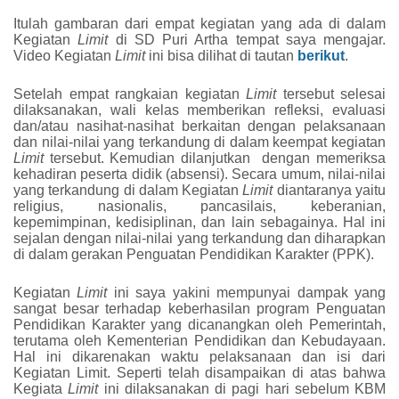
Itulah gambaran dari empat kegiatan yang ada di dalam
Kegiatan
Limit
di SD Puri Artha tempat saya mengajar.
Video Kegiatan
Limit
ini bisa dilihat di tautan
berikut
.
Setelah empat rangkaian kegiatan
Limit
tersebut selesai
dilaksanakan, wali kelas memberikan refleksi, evaluasi
dan/atau nasihat-nasihat berkaitan dengan pelaksanaan
dan nilai-nilai yang terkandung di dalam keempat kegiatan
Limit
tersebut. Kemudian dilanjutkan dengan memeriksa
kehadiran peserta didik (absensi). Secara umum, nilai-nilai
yang terkandung di dalam Kegiatan
Limit
diantaranya yaitu
religius, nasionalis, pancasilais, keberanian,
kepemimpinan, kedisiplinan, dan lain sebagainya. Hal ini
sejalan dengan nilai-nilai yang terkandung dan diharapkan
di dalam gerakan Penguatan Pendidikan Karakter (PPK).
Kegiatan
Limit
ini saya yakini mempunyai dampak yang
sangat besar terhadap keberhasilan program Penguatan
Pendidikan Karakter yang dicanangkan oleh Pemerintah,
terutama oleh Kementerian Pendidikan dan Kebudayaan.
Hal ini dikarenakan waktu pelaksanaan dan isi dari
Kegiatan Limit. Seperti telah disampaikan di atas bahwa
Kegiata
Limit
ini dilaksanakan di pagi hari sebelum KBM