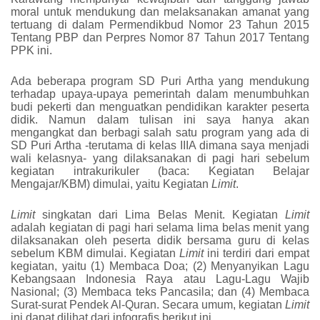
moral untuk mendukung dan melaksanakan amanat yang
tertuang di dalam Permendikbud Nomor 23 Tahun 2015
Tentang PBP dan Perpres Nomor 87 Tahun 2017 Tentang
PPK ini.
Ada beberapa program SD Puri Artha yang mendukung
terhadap upaya-upaya pemerintah dalam menumbuhkan
budi pekerti dan menguatkan pendidikan karakter peserta
didik. Namun dalam tulisan ini saya hanya akan
mengangkat dan berbagi salah satu program yang ada di
SD Puri Artha -terutama di kelas IIIA dimana saya menjadi
wali kelasnya- yang dilaksanakan di pagi hari sebelum
kegiatan intrakurikuler (baca: Kegiatan Belajar
Mengajar/KBM) dimulai, yaitu Kegiatan
Limit
.
Limit
singkatan dari Lima Belas Menit. Kegiatan
Limit
adalah kegiatan di pagi hari selama lima belas menit yang
dilaksanakan oleh peserta didik bersama guru di kelas
sebelum KBM dimulai. Kegiatan
Limit
ini terdiri dari empat
kegiatan, yaitu (1) Membaca Doa; (2) Menyanyikan Lagu
Kebangsaan Indonesia Raya atau Lagu-Lagu Wajib
Nasional; (3) Membaca teks Pancasila; dan (4) Membaca
Surat-surat Pendek Al-Quran. Secara umum, kegiatan
Limit
ini dapat dilihat dari infografis berikut ini.